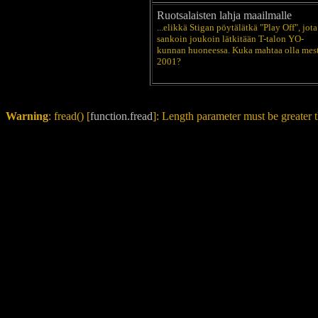
Ruotsalaisten lahja maailmalle
...elikkä Stigan pöytälätkä "Play Off", jota
sankoin joukoin lätkitään T-talon YO-
kunnan huoneessa. Kuka mahtaa olla mest
2001?
Warning
: fread() [
function.fread
]: Length parameter must be greater 