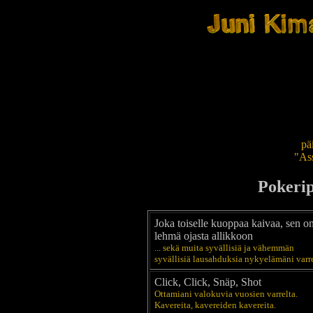
pä
"Ass
Pokerip
Joka toiselle kuoppaa kaivaa, sen o
lehmä ojasta allikkoon
... sekä muita syvällisiä ja vähemmän
syvällisiä lausahduksia nykyelämäni varre
Click, Click, Snäp, Shot
Ottamiani valokuvia vuosien varrelta.
Kavereita, kavereiden kavereita.